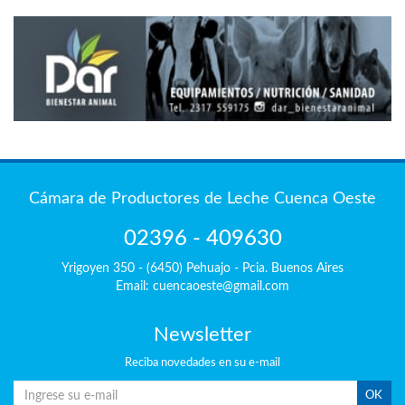
Cámara de Productores de Leche Cuenca Oeste
02396 - 409630
Yrigoyen 350 - (6450) Pehuajo - Pcia. Buenos Aires
Email: cuencaoeste@gmail.com
Newsletter
Reciba
novedades en su e-mail
OK