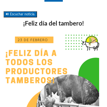
🔊 Escuchar noticia.
¡Feliz día del tambero!