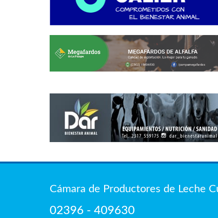
Cámara de Productores de Leche 
02396 - 409630