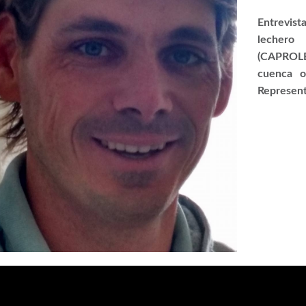
Entrevist
lechero
(CAPROLE
cuenca o
Represent