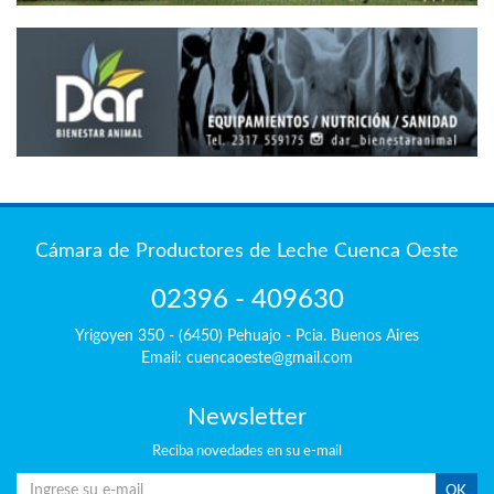
Cámara de Productores de Leche Cuenca Oeste
02396 - 409630
Yrigoyen 350 - (6450) Pehuajo - Pcia. Buenos Aires
Email: cuencaoeste@gmail.com
Newsletter
Reciba
novedades en su e-mail
OK