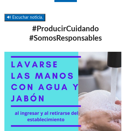
🔊 Escuchar noticia.
#ProducirCuidando
#SomosResponsables