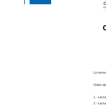
La misma 
Orden del
1.- Lectu
2.- Lectu